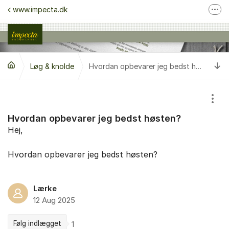
Gå til indhold
www.impecta.dk
Fler
Kontakt kundeservice
Følg os på Facebook
Ti
Løg & knolde
Følg os på Instagram
Hvordan opbevarer jeg bedst høsten?
Vis/
Hvordan opbevarer jeg bedst høsten?
Hej,
Hvordan opbevarer jeg bedst høsten?
Lærke
12 Aug 2025
Følg indlægget
1