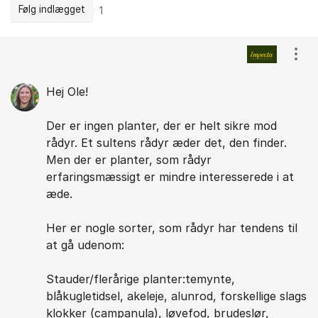
Følg indlægget
1
Kommentarer
Vis/
Hej Ole!
Der er ingen planter, der er helt sikre mod
rådyr. Et sultens rådyr æder det, den finder.
Men der er planter, som rådyr
erfaringsmæssigt er mindre interesserede i at
æde.
Her er nogle sorter, som rådyr har tendens til
at gå udenom:
Stauder/flerårige planter:temynte,
blåkugletidsel, akeleje, alunrod, forskellige slags
klokker (campanula), løvefod, brudeslør,