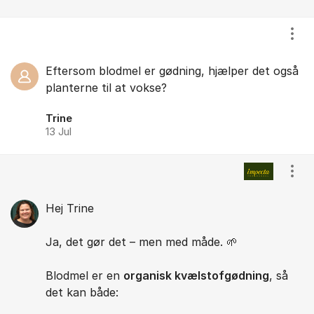
Vis/
Eftersom blodmel er gødning, hjælper det også
planterne til at vokse?
Trine
13 Jul
Vis/
Hej Trine
Ja, det gør det – men med måde. 🌱
Blodmel er en
organisk kvælstofgødning
, så
det kan både: