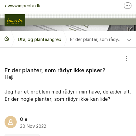
Gå til indhold
www.impecta.dk
Fler
Kontakt kundeservice
Følg os på Facebook
Ti
Utøj og planteangreb
Følg os på Instagram
Er der planter, som rådyr ikke spiser?
Vis/
Er der planter, som rådyr ikke spiser?
Hej!
Jeg har et problem med rådyr i min have, de æder alt.
Er der nogle planter, som rådyr ikke kan lide?
Ole
30 Nov 2022