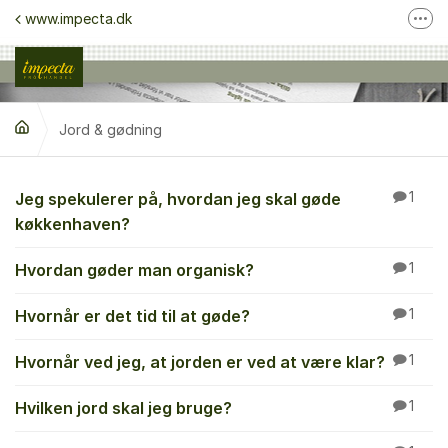
Gå til indhold
www.impecta.dk
Fler
Kontakt kundeservice
Følg os på Facebook
Jord & gødning
Følg os på Instagram
Jord & gødning
Jeg spekulerer på, hvordan jeg skal gøde
1
køkkenhaven?
Hvordan gøder man organisk?
1
Hvornår er det tid til at gøde?
1
Hvornår ved jeg, at jorden er ved at være klar?
1
Hvilken jord skal jeg bruge?
1