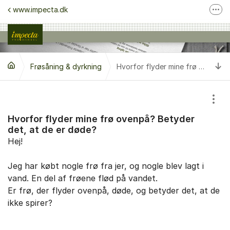
Gå til indhold
www.impecta.dk
Fler
Kontakt kundeservice
Følg os på Facebook
Ti
Frøsåning & dyrkning
Følg os på Instagram
Hvorfor flyder mine frø ovenpå? Betyder det, at de er døde?
Vis/
Hvorfor flyder mine frø ovenpå? Betyder
det, at de er døde?
Hej!
Jeg har købt nogle frø fra jer, og nogle blev lagt i
vand. En del af frøene flød på vandet.
Er frø, der flyder ovenpå, døde, og betyder det, at de
ikke spirer?