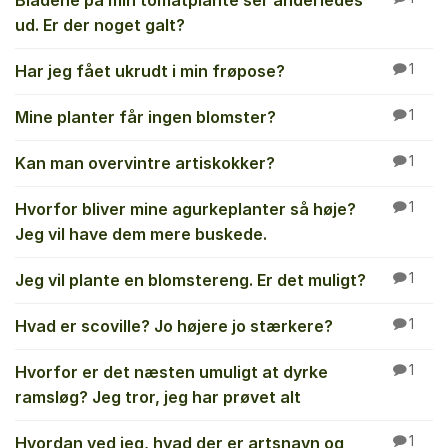
Bladene på min tomatplante ser anderledes
ud. Er der noget galt?
Har jeg fået ukrudt i min frøpose?
1
Mine planter får ingen blomster?
1
Kan man overvintre artiskokker?
1
Hvorfor bliver mine agurkeplanter så høje?
1
Jeg vil have dem mere buskede.
Jeg vil plante en blomstereng. Er det muligt?
1
Hvad er scoville? Jo højere jo stærkere?
1
Hvorfor er det næsten umuligt at dyrke
1
ramsløg? Jeg tror, jeg har prøvet alt
Hvordan ved jeg, hvad der er artsnavn og
1