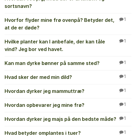
sortsnavn?
Hvorfor flyder mine frø ovenpå? Betyder det,
1
at de er døde?
Hvilke planter kan I anbefale, der kan tåle
1
vind? Jeg bor ved havet.
Kan man dyrke bønner på samme sted?
1
Hvad sker der med min dild?
1
Hvordan dyrker jeg mammuttræ?
1
Hvordan opbevarer jeg mine frø?
1
Hvordan dyrker jeg majs på den bedste måde?
1
Hvad betyder omplantes i tuer?
1