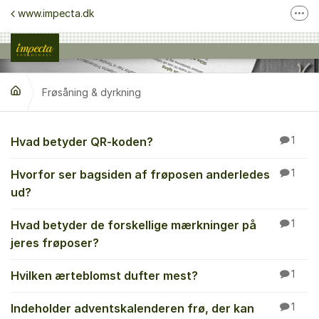
Gå til indhold
www.impecta.dk
Fler
Kontakt kundeservice
Følg os på Facebook
Frøsåning & dyrkning
Følg os på Instagram
Frøsåning & dyrkning
Hvad betyder QR-koden?
1
Hvorfor ser bagsiden af frøposen anderledes
1
ud?
Hvad betyder de forskellige mærkninger på
1
jeres frøposer?
Hvilken ærteblomst dufter mest?
1
Indeholder adventskalenderen frø, der kan
1